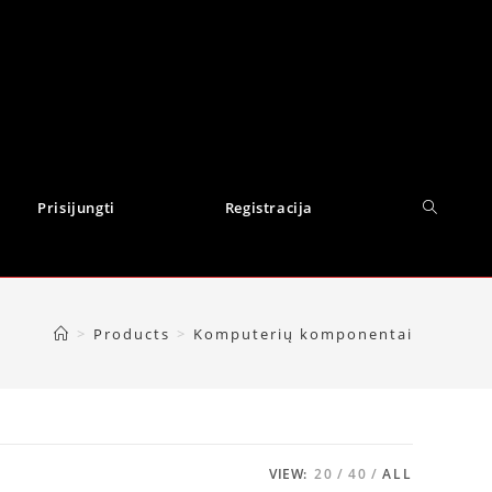
Prisijungti
Registracija
>
Products
>
Komputerių komponentai
VIEW:
20
40
ALL