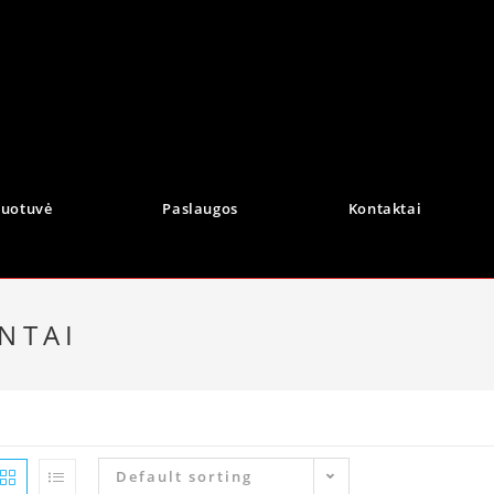
duotuvė
Paslaugos
Kontaktai
NTAI
Default sorting